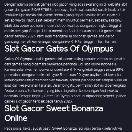
Dengan adanya banyak games slot gacor yang ada sekarang ini di website slot
gacor dan gacor EXABET88 terpercaya, tentu saja sedikit susah tidak untuk
tentukan tipe mesin slot gacor terbaik yang dapat hasilkan keuntungan riil
setiap waktu. Nach, saat sebelum memilih untuk bermain, sebaiknya ketahui
lebih dulu beberapa jenis mesin slot berkualitas dengan peringkat tinggi di
mesin perayap Google. Untuk menolong Anda tentukan produk games slot
gacor terbaik 2023, kami akan menganalisa bocoran games slot gacor
gampang meraih kemenangan dengan live RTP tertinggi ini hari hari ini:
Slot Gacor Gates Of Olympus
Gates Of Olympus adalah games slot gacor paling populer versus pragmatis
dari games yang digemari beberapa pencinta judi slot online Indonesia.
Karena selainnya mempunyai prosentase RTP yang lebih tinggi sampai 98%,
permainan dengan mesin slot type 5 reel dan 20 type paylines ini tawarkan
kemungkinan untuk memperoleh maxwin jackpot paling besar sampai 5000 kali
lipat dari keseluruhan taruhan. Disamping itu, permainan slot ini diperlengkapi
feature bonus terkomplet yang bisa tingkatkan kemenangan Anda waktu
bermain. Dengan begitu, Gates Of Olympus saat ini dipandang seperti pilihan
games slot gacor terbaik pada tahun 2023.
Slot Gacor Sweet Bonanza
Online
Pada posisi ke-2 , sudah pasti, Sweet Bonanza jadi opsi terbaik selanjutnya