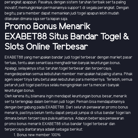
perangkat apappun. Pasalnya, dengan sistem taruhan terbaik serta paling
inovatif, memungkinkan permainannya support di segala perangkat. Dengan
begitu, para member dapat memainkan judi togel apapun lebih mudah
dilakukan dimana saja serta kapan saja.
Promo Bonus Menarik
EXABET88 Situs Bandar Togel &
Slots Online Terbesar
EXABET88 yang merupakan bandar judi togel terbesar dengan market pasar
terluas, tentu akan senantiasa menghadirkan banyak keuntungan bonus.
Apalagi, selayaknya situs taruhan togel terbesar dan terpercaya,
mengedepankan semua kebutuhan member merupakan hal paling utama. Pihak
agen sepertinya tahu betul akan kebutuhan para membernya. Terlebih, semua
petaruh judi togel pastinya selalu menginginkan serta mencari banyak
keuntungan bonus.
Oleh karena itu, bilamana ingin mendapat keuntungan bonus besar, menarik
serta terlengkap dalam bermain judi togel. Pemain bisa mendapatkannya
dengan bergabung pada EXABET88. Dari seluruh penawaran promo bonus
menarik, pastinya belum tentu dapat penjudi jumpai di situs bandar togel lain
dimana belum terpercaya pula kualitasnya. Adapun beberapa penawaran
promo bonus menarik EXABET88 situs bandar togel terbesar dan
terpercaya diantaranya adalah sebagai berikut:
Bonus new member 100%