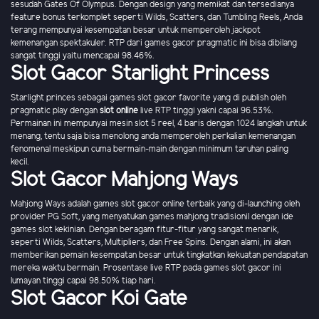
sesudah Gates Of Olympus. Dengan design yang memikat dan tersedianya
feature bonus terkomplet seperti Wilds, Scatters, dan Tumbling Reels, Anda
terang mempunyai kesempatan besar untuk memperoleh jackpot
kemenangan spektakuler. RTP dari games gacor pragmatic ini bisa dibilang
sangat tinggi yaitu mencapai 98.46%.
Slot Gacor Starlight Princess
Starlight princes sebagai games slot gacor favorite yang di publish oleh
pragmatic play dengan
slot online
live RTP tinggi yakni capai 96.53%.
Permainan ini mempunyai mesin slot 5 reel, 4 baris dengan 1024 langkah untuk
menang, tentu saja bisa menolong anda memperoleh perkalian kemenangan
fenomenal meskipun cuma bermain-main dengan minimum taruhan paling
kecil.
Slot Gacor Mahjong Ways
Mahjong Ways adalah games slot gacor online terbaik yang di-launching oleh
provider PG Soft, yang menyatukan games mahjong tradisionil dengan ide
games slot kekinian. Dengan beragam fitur-fitur yang sangat menarik,
seperti Wilds, Scatters, Multipliers, dan Free Spins. Dengan alami, ini akan
memberikan pemain kesempatan besar untuk tingkatkan kekuatan pendapatan
mereka waktu bermain. Prosentase live RTP pada games slot gacor ini
lumayan tinggi capai 98.50% tiap hari.
Slot Gacor Koi Gate