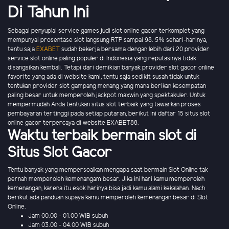
Di Tahun Ini
Sebagai penyuplai service games judi slot online gacor terkomplet yang
mempunyai prosentase slot langsung RTP sampai 98. 5% sehari-harinya,
tentu saja
EXABET
sudah bekerja bersama dengan lebih dari 20 provider
service slot online paling populer di Indonesia yang reputasinya tidak
disangsikan kembali. Tetapi dari demikian banyak provider slot gacor online
favorite yang ada di website kami, tentu saja sedikit susah tidak untuk
tentukan provider slot gampang menang yang mana berikan kesempatan
paling besar untuk memperoleh jackpot maxwin yang spektakuler. Untuk
mempermudah Anda tentukan situs slot terbaik yang tawarkan proses
pembayaran tertinggi pada setiap putaran, berikut ini daftar 15 situs slot
online gacor terpercaya di website EXABET88.
Waktu terbaik bermain slot di
Situs Slot Gacor
Tentu banyak yang mempersoalkan mengapa saat bermain Slot Online tak
pernah memperoleh kemenangam besar. Jika ini hari kamu memperoleh
kemenangan, karena itu esok harinya bisa jadi kamu alami kekalahan. Nach
berikut ada panduan supaya kamu memperoleh kemenangan besar di Slot
Online.
Jam 00.00 - 01.00 WIB subuh
Jam 03.00 - 04.00 WIB subuh