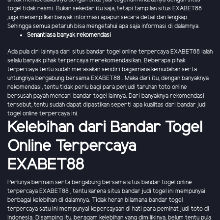
togel tidak resmi. Bukan sekedar itu saja, tetapi tampilan situs EXABET88
juga menampilkan banyak informasi apapun secara detail dan lengkap.
Sehingga semua petaruh bisa mengetahui apa saja informasi di dalamnya.
Senantiasa banyak rekomendasi
Ada pula ciri lainnya dari situs bandar togel online terpercaya EXABET88 ialah
selalu banyak pihak terpercaya merekomendasikan. Beberapa pihak
terpercaya tentu sudah merasakan sendiri bagaimana kemudahan serta
untungnya bergabung bersama EXABET88 . Maka dari itu, dengan banyaknya
rekomendasi, tentu tidak perlu bagi para penjudi taruhan toto online
bersusah payah mencari bandar togel lainnya. Dari banyaknya rekomendasi
tersebut, tentu sudah dapat dipastikan seperti apa kualitas dari bandar judi
togel online terpercaya ini.
Kelebihan dari Bandar Togel
Online Terpercaya
EXABET88
Perlunya bermain serta bergabung bersama situs bandar togel online
terpercaya EXABET88 , tentu karena situs bandar judi togel ini mempunyai
berbagai kelebihan di dalamnya. Tidak heran bilamana bandar togel
terpercaya satu ini mempunyai kepercayaan di hati para peminat judi toto di
Indonesia. Disamping itu, beragam kelebihan yang dimilikinya, belum tentu pula