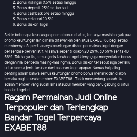
Bonus Rollingan 0.5% setiap minggu
Bonus deposit 25% setiap hari
Bonus cashback 5% setiap minggu
Bonus referral 20.3%
Bonus diskon Togel
Selain beberapa keuntungan promo bonus di atas, tentunya masih banyak pula
promo keuntungan lain dimana ditawarkan oleh situs EXABET88 bagi setiap
membernya. Seperti adanya keuntungan diskon permainan togel dengan
persentase bervariatif. Misalnya seperti diskon 2D 29%, 3D 59% serta 4D
66%. Tak hanya itu, semua jenis taruhan togel lainnya juga menyediakan bonus
dengan nilai berbeda masing-masingnya. Bonus diskon tersebut juga berlaku
untuk semua jenis taruhan dari pasaran togel apapun. Namun, hal paling
penting adalah bahwa semua keuntungan promo bonus menarik dan diskon
berlaku bagi seluruh member EXABET88 . Tidak memandang apakah itu
adalah member yang sudah lama ataupun member yang baru gabung di situs
bandar togel ini.
Ragam Permainan Judi Online
Terpopuler dan Terlengkap
Bandar Togel Terpercaya
EXABET88