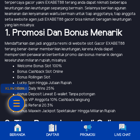
terpercaya gacor yakni EXABET88 terang anda dapat nikmati beberapa
keuntungan dan keuntungan sepanjang bermain. Selainnya berikan agunan
keamanan dan kenyamanan waktu bermain untuk tiap anggotanya, tiap anggota
setia website agen judi EXABET88 gacor bisa nikmati beragam keuntungan
yang lain misalnya:
1. Promosi Dan Bonus Menarik
Mendaftarkan dan jadi anggota resmi di website slot Gacor EXABET88
terang benar-benar memberikan keuntungan, karena Anda dapat
memperoleh penawaran berbentuk promo dan bonus menarik dengan
keseluruhan miliaran rupiah, misalnya:
Welcome Bonus Slot 100%
Bonus Cashback Slot Online
Bonus Rollingan Slot
Lucky Spin Hingga Jutaan Rupiah
Bonus Daily Wins 25%
KLIK DISINI
Bonus Deposit Lewat E-wallet Tanpa potongan
Bonus VIP Anggota 10% Cashback langsung
Bonus Referal 20.3%
Bonus Maxwin Jackpot Spektakuler Hingga Miliaran Rupiah
2. Tipe Permainan Judi Online
Terkomplet
BERANDA
DAFTAR
PROMOSI
LIVE CHAT