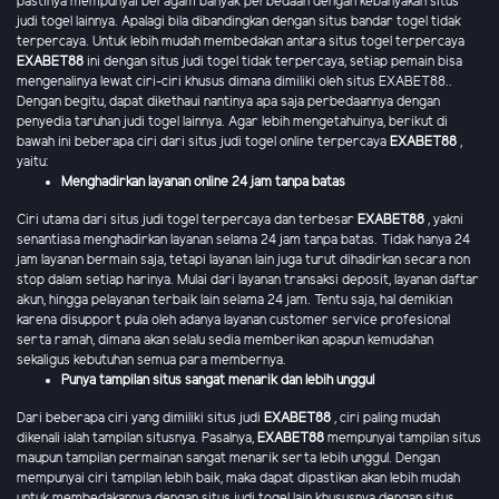
pastinya mempunyai beragam banyak perbedaan dengan kebanyakan situs
judi togel lainnya. Apalagi bila dibandingkan dengan situs bandar togel tidak
terpercaya. Untuk lebih mudah membedakan antara situs togel terpercaya
EXABET88
ini dengan situs judi togel tidak terpercaya, setiap pemain bisa
mengenalinya lewat ciri-ciri khusus dimana dimiliki oleh situs EXABET88..
Dengan begitu, dapat dikethaui nantinya apa saja perbedaannya dengan
penyedia taruhan judi togel lainnya. Agar lebih mengetahuinya, berikut di
bawah ini beberapa ciri dari situs judi togel online terpercaya
EXABET88
,
yaitu:
Menghadirkan layanan online 24 jam tanpa batas
Ciri utama dari situs judi togel terpercaya dan terbesar
EXABET88
, yakni
senantiasa menghadirkan layanan selama 24 jam tanpa batas. Tidak hanya 24
jam layanan bermain saja, tetapi layanan lain juga turut dihadirkan secara non
stop dalam setiap harinya. Mulai dari layanan transaksi deposit, layanan daftar
akun, hingga pelayanan terbaik lain selama 24 jam. Tentu saja, hal demikian
karena disupport pula oleh adanya layanan customer service profesional
serta ramah, dimana akan selalu sedia memberikan apapun kemudahan
sekaligus kebutuhan semua para membernya.
Punya tampilan situs sangat menarik dan lebih unggul
Dari beberapa ciri yang dimiliki situs judi
EXABET88
, ciri paling mudah
dikenali ialah tampilan situsnya. Pasalnya,
EXABET88
mempunyai tampilan situs
maupun tampilan permainan sangat menarik serta lebih unggul. Dengan
mempunyai ciri tampilan lebih baik, maka dapat dipastikan akan lebih mudah
untuk membedakannya dengan situs judi togel lain khususnya dengan situs