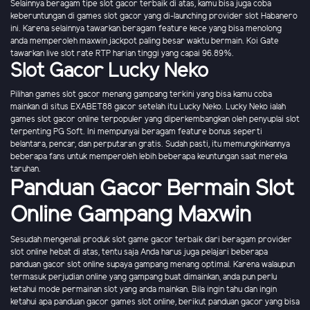
Selainnya beragam tipe slot gacor terbaik di atas, kamu bisa juga coba
keberuntungan di games slot gacor yang di-launching provider slot Habanero
ini. Karena selainnya tawarkan beragam feature kece yang bisa menolong
anda memperoleh maxwin jackpot paling besar waktu bermain. Koi Gate
tawarkan live slot rate RTP harian tinggi yang capai 96.89%.
Slot Gacor Lucky Neko
Pilihan games slot gacor menang gampang terkini yang bisa kamu coba
mainkan di situs EXABET88 gacor setelah itu Lucky Neko. Lucky Neko ialah
games slot gacor online terpopuler yang diperkembangkan oleh penyuplai slot
terpenting PG Soft. Ini mempunyai beragam feature bonus seperti
belantara, pencar, dan perputaran gratis. Sudah pasti, itu memungkinkannya
beberapa fans untuk memperoleh lebih beberapa keuntungan saat mereka
taruhan.
Panduan Gacor Bermain Slot
Online Gampang Maxwin
Sesudah mengenali produk slot game gacor terbaik dari beragam provider
slot online hebat di atas, tentu saja Anda harus juga pelajari beberapa
panduan gacor slot online supaya gampang menang optimal. Karena walaupun
termasuk perjudian online yang gampang buat dimainkan, anda pun perlu
ketahui mode permainan slot yang anda mainkan. Bila ingin tahu dan ingin
ketahui apa panduan gacor games slot online, berikut panduan gacor yang bisa