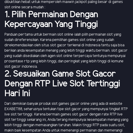
dibuktikan hebat untuk memperoleh maxwin jackpot paling besar di games
slot online secara mudah :
1. Pilih Permainan Dengan
Kepercayaan Yang Tinggi
Panduan pertama untuk bermain slot online ialah pilih permainan slot yang
sudah direferensikan. Karena pemilihan games slot online yang sudah
direkomendasikan oleh situs slot gacor terkenal di Indonesia tentu saja bisa
berikan anda kesempatan menang yang lebih tinggi waktu bermain. slot gacor
yang sudah disediakan oleh agen slot online terpercaya tentunya mempunyai
prosentase rtp yang lebih tinggi, dan peringkat yang lebih tinggi di komune
slot gacor indonesia.
2. Sesuaikan Game Slot Gacor
Dengan RTP Live Slot Tertinggi
Hari Ini
Dari demikian banyak produk slot games gacor online yang ada di website
EXABET88, seharusnya tentukan tipe slot gacor yang mempunyai tingkat RTP
live slot tertinggi. Karena bermain games slot gacor dengan rate RTP live
slot tertinggi sekarang ini, Anda terang mempunyai kesempatan menang yang
lebih tinggi dengan memasangkan taruhan. Makin tinggi RTP pada suatu slot,
makin baik kesempatan Anda untuk memenangi permainan dan memenangi