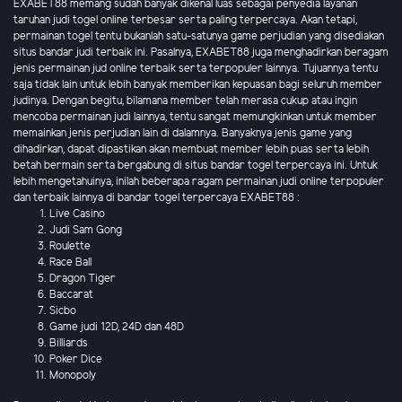
EXABET88 memang sudah banyak dikenal luas sebagai penyedia layanan
taruhan judi togel online terbesar serta paling terpercaya. Akan tetapi,
permainan togel tentu bukanlah satu-satunya game perjudian yang disediakan
situs bandar judi terbaik ini. Pasalnya, EXABET88 juga menghadirkan beragam
jenis permainan jud online terbaik serta terpopuler lainnya. Tujuannya tentu
saja tidak lain untuk lebih banyak memberikan kepuasan bagi seluruh member
judinya. Dengan begitu, bilamana member telah merasa cukup atau ingin
mencoba permainan judi lainnya, tentu sangat memungkinkan untuk member
memainkan jenis perjudian lain di dalamnya. Banyaknya jenis game yang
dihadirkan, dapat dipastikan akan membuat member lebih puas serta lebih
betah bermain serta bergabung di situs bandar togel terpercaya ini. Untuk
lebih mengetahuinya, inilah beberapa ragam permainan judi online terpopuler
dan terbaik lainnya di bandar togel terpercaya EXABET88 :
Live Casino
Judi Sam Gong
Roulette
Race Ball
Dragon Tiger
Baccarat
Sicbo
Game judi 12D, 24D dan 48D
Billiards
Poker Dice
Monopoly