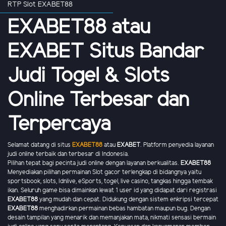
RTP Slot EXABET88
EXABET88 atau
EXABET Situs Bandar
Judi Togel & Slots
Online Terbesar dan
Terpercaya
Selamat datang di situs
EXABET88
atau
EXABET
. Platform penyedia layanan
judi online terbaik dan terbesar di Indonesia.
Pilihan tepat bagi pecinta judi online dengan layanan berkualitas.
EXABET88
Menyediakan pilihan permainan Slot gacor terlengkap di bidangnya yaitu
sportsbook, slots, Idnlive, eSports, togel, live casino, tangkas hingga tembak
ikan. Seluruh game bisa dimainkan lewat 1 user id yang didapat dari registrasi
EXABET88
yang mudah dan cepat. Didukung dengan sistem enkripsi tercepat
EXABET88
menghadirkan permainan bebas hambatan maupun bug. Dengan
desain tampilan yang menarik dan memanjakan mata, nikmati sensasi bermain