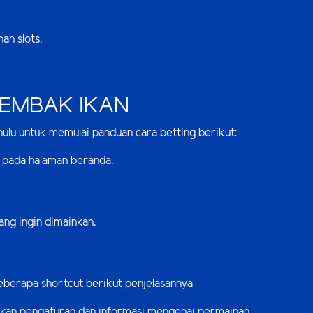
an slots.
EMBAK IKAN
ahulu untuk memulai panduan cara betting berikut:
 pada halaman beranda.
ang ingin dimainkan.
eberapa shortcut berikut penjelasannya
kukan pengaturan dan informasi mengenai permainan