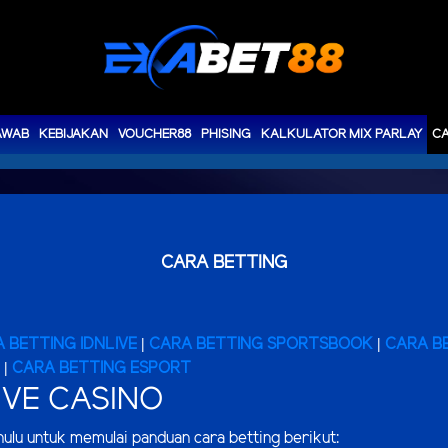
AWAB
KEBIJAKAN
VOUCHER88
PHISING
KALKULATOR MIX PARLAY
CA
CARA BETTING
 BETTING IDNLIVE
|
CARA BETTING SPORTSBOOK
|
CARA B
|
CARA BETTING ESPORT
IVE CASINO
ahulu untuk memulai panduan cara betting berikut: