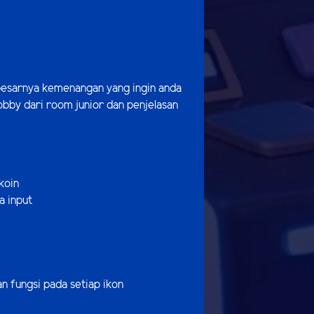
n besarnya kemenangan yang ingin anda
lobby dari room junior dan penjelasan
koin
a input
n fungsi pada setiap ikon