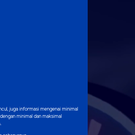
uncul, juga informasi mengenai minimal
i dengan minimal dan maksimal
.