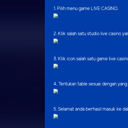
1. Pilih menu game LIVE CASINO.
2. Klik salah satu studio live casino ya
3. Klik icon salah satu game live casi
4. Tentukan table sesuai dengan yang 
5. Selamat anda berhasil masuk ke d