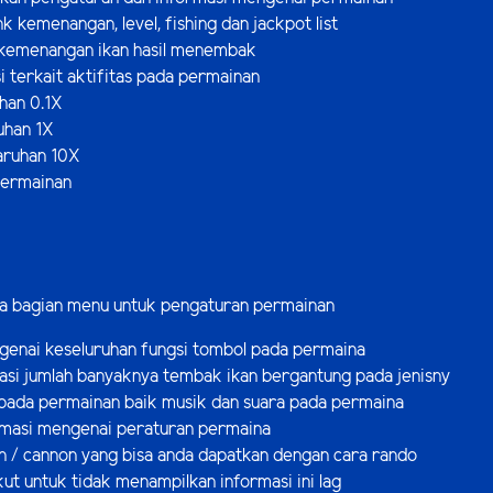
k kemenangan, level, fishing dan jackpot list
t kemenangan ikan hasil menembak
i terkait aktifitas pada permainan
han 0.1X
uhan 1X
aruhan 10X
 permainan
pa bagian menu untuk pengaturan permainan
ngenai keseluruhan fungsi tombol pada permaina
asi jumlah banyaknya tembak ikan bergantung pada jenisny
 pada permainan baik musik dan suara pada permaina
rmasi mengenai peraturan permaina
 / cannon yang bisa anda dapatkan dengan cara rando
ut untuk tidak menampilkan informasi ini lag