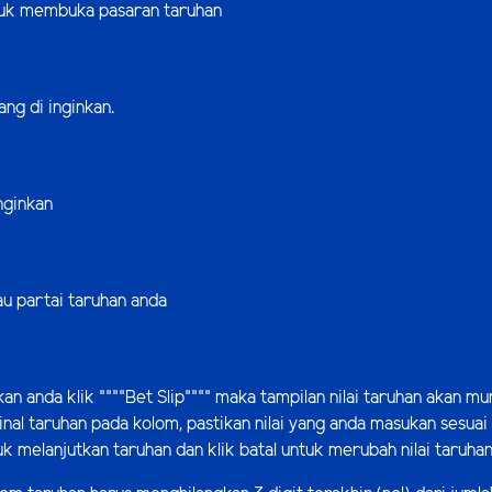
ntuk membuka pasaran taruhan
ang di inginkan.
inginkan
u partai taruhan anda
kan anda klik """"Bet Slip"""" maka tampilan nilai taruhan akan m
nal taruhan pada kolom, pastikan nilai yang anda masukan sesua
ntuk melanjutkan taruhan dan klik batal untuk merubah nilai taruhan