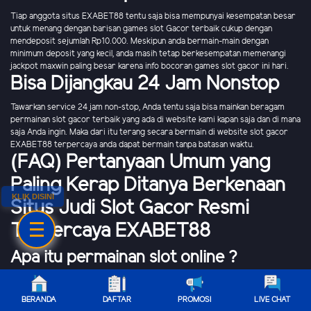
Tiap anggota situs EXABET88 tentu saja bisa mempunyai kesempatan besar
untuk menang dengan barisan games slot Gacor terbaik cukup dengan
mendeposit sejumlah Rp10.000. Meskipun anda bermain-main dengan
minimum deposit yang kecil, anda masih tetap berkesempatan memenangi
jackpot maxwin paling besar karena info bocoran games slot gacor ini hari.
Bisa Dijangkau 24 Jam Nonstop
Tawarkan service 24 jam non-stop, Anda tentu saja bisa mainkan beragam
permainan slot gacor terbaik yang ada di website kami kapan saja dan di mana
saja Anda ingin. Maka dari itu terang secara bermain di website slot gacor
EXABET88 terpercaya anda dapat bermain tanpa batasan waktu.
(FAQ) Pertanyaan Umum yang
Paling Kerap Ditanya Berkenaan
KLIK DISINI
Situs Judi Slot Gacor Resmi
Terpercaya EXABET88
Apa itu permainan slot online ?
Slot online ialah mesin slot versus online atau berbasiskan website yang bisa
dimainkan dengan online. Pada intinya slot online mempunyai diagram dan
BERANDA
DAFTAR
PROMOSI
LIVE CHAT
peranan yang serupa dengan slot konservatif, tetapi perbedaannya slot online