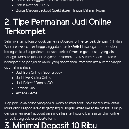
Bonus VIP Anggota 10% Cashback langsung
Bonus Referal 20.3%
Bonus Maxwin Jackpot Spektakuler Hingga Miliaran Rupiah
2. Tipe Permainan Judi Online
Terkomplet
Selainnya tampilkan produk games slot gacor online terbaik dengan RTP dan
Winrate live slot tertinggi, anggota situs
EXABET
bisa juga memperoleh
beragam keuntungan lewat peluang online favorite games slot yang lain.
Sebagai website judi online gacor terkomplet 2023, kami sudah sediakan
beragam tipe perjudian online yang dapat anda utamakan untuk kemenangan
optimal, misalnya:
Judi Bola Online / Sportsbook
Judi Live Kasino Online
Judi Poker / DominoQQ
Tembak Ikan
Arcade Game
Tiap perjudian online yang ada di website kami tentu saja mempunyai antar-
muka yang responsive dan gampang dijangkau lewat beragam piranti. Cukup
dengan memakai 1 account saja anda bisa terhubung barisan taruhan online
terbaik yang ada di website kami.
3. Minimal Deposit 10 Ribu