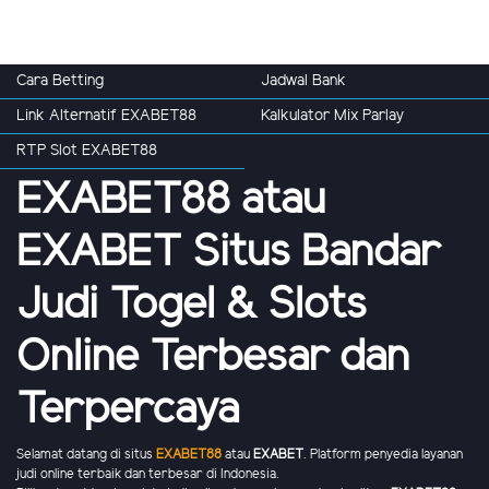
Cara Betting
Jadwal Bank
Link Alternatif EXABET88
Kalkulator Mix Parlay
RTP Slot EXABET88
EXABET88 atau
EXABET Situs Bandar
Judi Togel & Slots
Online Terbesar dan
Terpercaya
Selamat datang di situs
EXABET88
atau
EXABET
. Platform penyedia layanan
judi online terbaik dan terbesar di Indonesia.