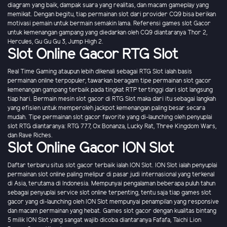
diagram yang baik, dampak suara yang realitas, dan macam gameplay yang
memikat. Dengan begitu, tiap permainan slot dari provider CQ9 bisa berikan
motivasi pemain untuk bermain semakin lama. Referensi games slot Gacor
untuk kemenangan gampang yang diedarkan oleh CQ9 diantaranya Thor 2,
Hercules, Gu Gu Gu 3, Jump High 2.
Slot Online Gacor RTG Slot
Real Time Gaming ataupun lebih dikenali sebagai RTG Slot ialah basis
permainan online terpopuler, tawarkan beragam tipe permainan slot gacor
kemenangan gampang terbaik pada tingkat RTP tertinggi dari slot langsung
tiap hari. Bermain mesin slot gacor di RTG Slot maka dari itu sebagai langkah
yang efisien untuk memperoleh jackpot kemenangan paling besar secara
mudah. Tipe permainan slot gacor favorite yang di-launching oleh penyuplai
slot RTG diantaranya: RTG 777, Ox Bonanza, Lucky Rat, Three Kingdom Wars,
dan Rave Riches.
Slot Online Gacor ION Slot
Daftar terbaru situs slot gacor terbaik ialah ION Slot. ION Slot ialah penyuplai
permainan slot online paling melipur di pasar judi internasional yang terkenal
di Asia, terutama di Indonesia. Mempunyai pengalaman beberapa puluh tahun
sebagai penyuplai service slot online terpenting, tentu saja tiap games slot
gacor yang di-launching oleh ION Slot mempunyai penampilan yang responsive
dan macam permainan yang hebat. Games slot gacor dengan kualitas bintang
5 milik ION Slot yang sangat wajib dicoba diantaranya Fafafa, Taichi Lion