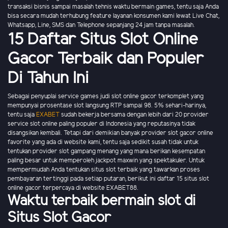
transaksi bisnis sampai masalah tehnis waktu bermain games, tentu saja Anda
bisa secara mudah terhubung feature layanan konsumen kami lewat Live Chat,
Whatsapp, Line, SMS dan Telephone sepanjang 24 jam tanpa masalah.
15 Daftar Situs Slot Online
Gacor Terbaik dan Populer
Di Tahun Ini
Sebagai penyuplai service games judi slot online gacor terkomplet yang
mempunyai prosentase slot langsung RTP sampai 98. 5% sehari-harinya,
tentu saja
EXABET
sudah bekerja bersama dengan lebih dari 20 provider
service slot online paling populer di Indonesia yang reputasinya tidak
disangsikan kembali. Tetapi dari demikian banyak provider slot gacor online
favorite yang ada di website kami, tentu saja sedikit susah tidak untuk
tentukan provider slot gampang menang yang mana berikan kesempatan
paling besar untuk memperoleh jackpot maxwin yang spektakuler. Untuk
mempermudah Anda tentukan situs slot terbaik yang tawarkan proses
pembayaran tertinggi pada setiap putaran, berikut ini daftar 15 situs slot
online gacor terpercaya di website EXABET88.
Waktu terbaik bermain slot di
Situs Slot Gacor