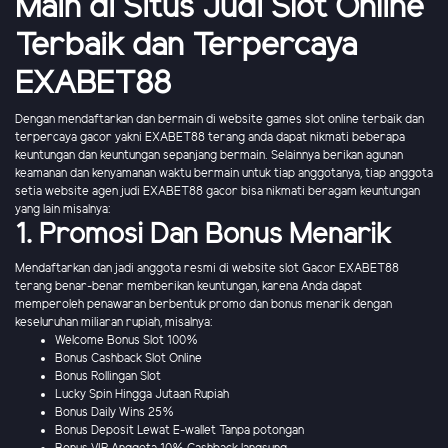
Main di Situs Judi Slot Online
Terbaik dan Terpercaya
EXABET88
Dengan mendaftarkan dan bermain di website games slot online terbaik dan
terpercaya gacor yakni EXABET88 terang anda dapat nikmati beberapa
keuntungan dan keuntungan sepanjang bermain. Selainnya berikan agunan
keamanan dan kenyamanan waktu bermain untuk tiap anggotanya, tiap anggota
setia website agen judi EXABET88 gacor bisa nikmati beragam keuntungan
yang lain misalnya:
1. Promosi Dan Bonus Menarik
Mendaftarkan dan jadi anggota resmi di website slot Gacor EXABET88
terang benar-benar memberikan keuntungan, karena Anda dapat
memperoleh penawaran berbentuk promo dan bonus menarik dengan
keseluruhan miliaran rupiah, misalnya:
Welcome Bonus Slot 100%
Bonus Cashback Slot Online
Bonus Rollingan Slot
Lucky Spin Hingga Jutaan Rupiah
Bonus Daily Wins 25%
Bonus Deposit Lewat E-wallet Tanpa potongan