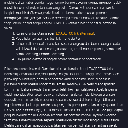
melalui daftar situs bandar togel online terpercaya ini, semua member tidak
mesti harus melakukan tahapan yang sulit. Cukup ikuti persyaratan serta
langkah mudah daftarnya, maka tidak perlu waktu lama untuk pemain
mempunyai akun judinya. Adapun beberapa cara mudah daftar situs bandar
togel online resmi terpercaya EXABET88 antara lain seperti di bawah ini,
yaitu:
Kunjungi situs utama agen
EXABET88 link alternatif
.
Pada halaman utama situs, klik menu daftar.
Isi formulir pendaftaran akun secara lengkap dan benar dengan data
valid. Mulai dari username, password, email, nomor ponsel, nama bank,
nama rekening, nomor rekening.
Klik pilihan daftar di bagian bawah formulir pendaftaran.
Bilamana serangkaian daftar akun di situs bandar togel EXABET88 telah
berhasil pemain lakukan, selanjutnya hanya tinggal menunggu konfirmasi dari
pihak agen. Nantinya, semua pendaftar akan diberikan user id berikut
password akun melalui konfirmasi email. Tentunya jika telah mendapatkan
konfirmasi bahwa pendaftaran akun telah berhasil dilakukan. Apabila pemain
sudah mendapatkan akun judinya, maka pemain bisa mulai lakukan transaksi
deposit, serta masukkan username dan password di kolom login bilamana
ingin bermain judi togel online ataupun jenis game perjudian lainnya pada situs
EXABET88. Sebenarnya, untuk mendaftar akun di situs EXABET88 juga dapat
penjudi lakukan melalui layanan livechat. Mendaftar melalui layanan livechat
tentunya sama mudahnya seperti melakukan daftar langsung di situs utama.
Melalu cara daftar apapun, dipastikan semua penjudi akan senantiasa selalu