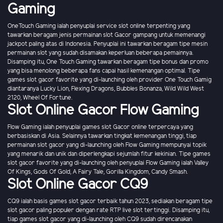
Gaming
OneTouch Gaming ialah penyuplai service slot online terpenting yang
tawarkan beragam jenis permainan slot Gacor gampang untuk memenangi
jackpot paling atas di Indonesia. Penyuplai ini tawarkan beragam tipe mesin
permainan slot yang sudah disamakan keperluan beberapa pemainnya.
Disamping itu, One Touch Gaming tawarkan beragam tipe bonus dan promo
yang bisa menolong beberapa fans capai hasil kemenangan optimal. Tipe
games slot gacor favorite yang di-launching oleh provider One Touch Gamig
diantaranya Lucky Lion, Flexing Dragons, Bubbles Bonanza, Wild Wild West
2120, Wheel Of Fortune.
Slot Online Gacor Flow Gaming
Flow Gaming ialah penyuplai games slot Gacor online terpercaya yang
berbasiskan di Asia. Selainnya tawarkan tingkat kemenangan tinggi, tiap
permainan slot gacor yang di-launching oleh Flow Gaming mempunyai topik
yang menarik dan unik dan diperlengkapi sejumlah fitur kekinian. Tipe games
slot gacor favorite yang di-launching oleh penyuplai Flow Gaming ialah Valley
Of Kings, Gods Of Gold, A Fairy Tale, Gorilla Kingdom, Candy Smash.
Slot Online Gacor CQ9
CQ9 ialah basis games slot gacor terbaik tahun 2023, sediakan beragam tipe
slot gacor paling populer dengan rate RTP live slot tertinggi. Disamping itu,
tiap games slot gacor yang di-launching oleh CQ9 sudah direncanakan