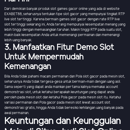
Dari demikian banyak produk slot games gacor online yang ada di website
EXABET88, seharusnya tentukan tipe slot gacor yang mempunyai tingkat RTP
live slot tertinggi. Karena bermain games slot gacor dengan rate RTP live
slot tertinggi sekarang ini, Anda terang mempunyai kesempatan menang yang
lebih tinggi dengan memasangkan taruhan. Makin tinggi RTP pada suatu slot,
makin baik kesempatan Anda untuk memenangi permainan dan memenangi
lebih uang banyak.
3. Manfaatkan Fitur Demo Slot
Untuk Mempermudah
Kemenangan
Bila Anda tidak pahami macam permainan dan Pola slot gacor pada mesin slot,
seharusnya Anda tidak tergesa-gesa untuk bermain-main dengan uang asli.
Sama seperti yang dapat anda mainkan pertama kalinya memakai account
demonstrasi slot, untuk ketahui berapakah keuntungan yang dapat anda
peroleh pada mesin slot dan ketahui Pola gacor pada mesin slot itu. Ketahui
variasi permainan dan Pola gacor pada mesin slot lewat account slot
demonstrasi gratis, hingga Anda tidak beresiko kehilangan uang banyak pada
awal permainan.
Keuntungan dan Keunggulan