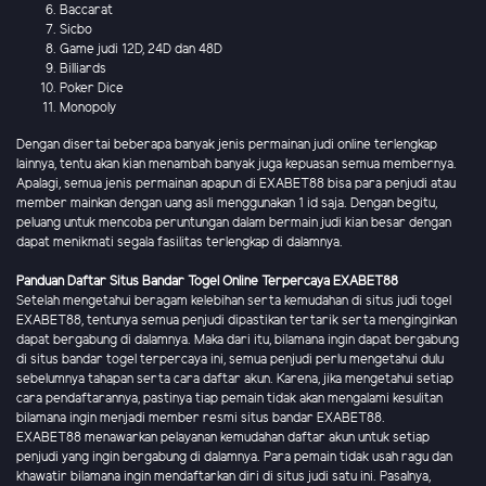
Baccarat
Sicbo
Game judi 12D, 24D dan 48D
Billiards
Poker Dice
Monopoly
Dengan disertai beberapa banyak jenis permainan judi online terlengkap
lainnya, tentu akan kian menambah banyak juga kepuasan semua membernya.
Apalagi, semua jenis permainan apapun di EXABET88 bisa para penjudi atau
member mainkan dengan uang asli menggunakan 1 id saja. Dengan begitu,
peluang untuk mencoba peruntungan dalam bermain judi kian besar dengan
dapat menikmati segala fasilitas terlengkap di dalamnya.
Panduan Daftar Situs Bandar Togel Online Terpercaya EXABET88
Setelah mengetahui beragam kelebihan serta kemudahan di situs judi togel
EXABET88, tentunya semua penjudi dipastikan tertarik serta menginginkan
dapat bergabung di dalamnya. Maka dari itu, bilamana ingin dapat bergabung
di situs bandar togel terpercaya ini, semua penjudi perlu mengetahui dulu
sebelumnya tahapan serta cara daftar akun. Karena, jika mengetahui setiap
cara pendaftarannya, pastinya tiap pemain tidak akan mengalami kesulitan
bilamana ingin menjadi member resmi situs bandar EXABET88.
EXABET88 menawarkan pelayanan kemudahan daftar akun untuk setiap
penjudi yang ingin bergabung di dalamnya. Para pemain tidak usah ragu dan
khawatir bilamana ingin mendaftarkan diri di situs judi satu ini. Pasalnya,