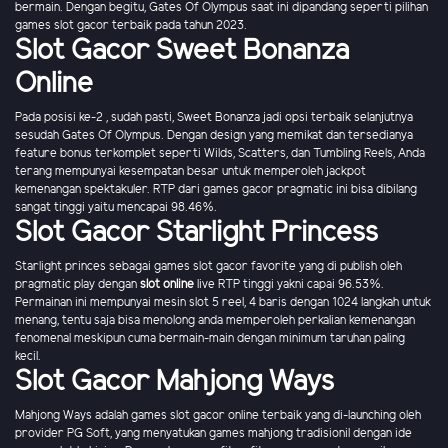
bermain. Dengan begitu, Gates Of Olympus saat ini dipandang seperti pilihan
games slot gacor terbaik pada tahun 2023.
Slot Gacor Sweet Bonanza
Online
Pada posisi ke-2 , sudah pasti, Sweet Bonanza jadi opsi terbaik selanjutnya
sesudah Gates Of Olympus. Dengan design yang memikat dan tersedianya
feature bonus terkomplet seperti Wilds, Scatters, dan Tumbling Reels, Anda
terang mempunyai kesempatan besar untuk memperoleh jackpot
kemenangan spektakuler. RTP dari games gacor pragmatic ini bisa dibilang
sangat tinggi yaitu mencapai 98.46%.
Slot Gacor Starlight Princess
Starlight princes sebagai games slot gacor favorite yang di publish oleh
pragmatic play dengan
slot online
live RTP tinggi yakni capai 96.53%.
Permainan ini mempunyai mesin slot 5 reel, 4 baris dengan 1024 langkah untuk
menang, tentu saja bisa menolong anda memperoleh perkalian kemenangan
fenomenal meskipun cuma bermain-main dengan minimum taruhan paling
kecil.
Slot Gacor Mahjong Ways
Mahjong Ways adalah games slot gacor online terbaik yang di-launching oleh
provider PG Soft, yang menyatukan games mahjong tradisionil dengan ide