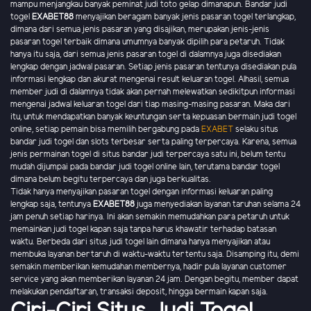
mampu menjangkau banyak peminat judi toto gelap dimanapun. Bandar judi
togel
EXABET88
menyajikan beragam banyak jenis pasaran togel terlangkap,
dimana dari semua jenis pasaran yang disajikan, merupakan jenis-jenis
pasaran togel terbaik dimana umumnya banyak dipilih para petaruh. Tidak
hanya itu saja, dari semua jenis pasaran togel di dalamnya juga disediakan
lengkap dengan jadwal pasaran. Setiap jenis pasaran tentunya disediakan pula
informasi lengkap dan akurat mengenai result keluaran togel. Alhasil, semua
member judi di dalamnya tidak akan pernah melewatkan sedikitpun informasi
mengenai jadwal keluaran togel dari tiap masing-masing pasaran. Maka dari
itu, untuk mendapatkan banyak keuntungan serta kepuasan bermain judi togel
online, setiap pemain bisa memilih bergabung pada
EXABET
selaku situs
bandar judi togel dan slots terbesar serta paling terpercaya. Karena, semua
jenis permainan togel di situs bandar judi terpercaya satu ini, belum tentu
mudah dijumpai pada bandar judi togel online lain, terutama bandar togel
dimana belum begitu terpercaya dan juga berkualitas.
Tidak hanya menyajikan pasaran togel dengan informasi keluaran paling
lengkap saja, tentunya
EXABET88
juga menyediakan layanan taruhan selama 24
jam penuh setiap harinya. Ini akan semakin memudahkan para petaruh untuk
memainkan judi togel kapan saja tanpa harus khawatir terhadap batasan
waktu. Berbeda dari situs judi togel lain dimana hanya menyajikan atau
membuka layanan bertaruh di waktu-waktu tertentu saja. Disamping itu, demi
semakin memberikan kemudahan membernya, hadir pula layanan customer
service yang akan memberikan layanan 24 jam. Dengan begitu, member dapat
melakukan pendaftaran, transaksi deposit, hingga bermain kapan saja.